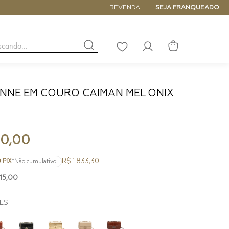
ATÉ 6x SEM JUROS
REVENDA
SEJA FRANQUEADO
buscando...
LISTA
DE
DESEJOS
NNE EM COURO CAIMAN MEL ONIX
NANO
DE
PEQUENA
MÉDIA
90
,
00
GRANDE
R$ 1.833,30
 PIX
*Não cumulativo
15
,
00