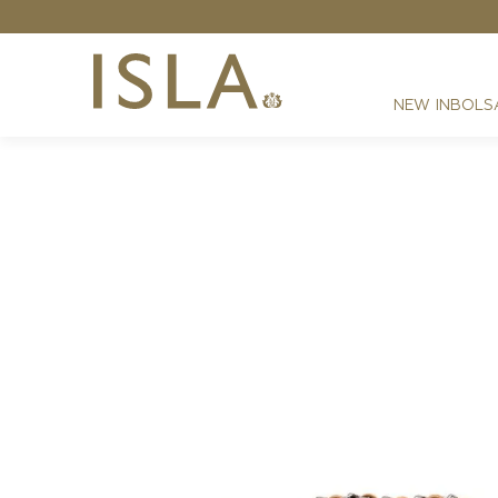
Frete Grátis - Nas compras acima de R$ 2199,00
NEW IN
BOLS
FESTAS
RESORT
DIA A DIA
BEST SELLER
NOITE
ATHLEISURE
SIRENA MONOGRAMA