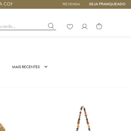
ATÉ 6x SEM JUROS
REVENDA
SEJA FRANQUEADO
buscando...
LISTA
DE
DESEJOS
NANO
DE
MAIS RECENTES
PEQUENA
MÉDIA
GRANDE