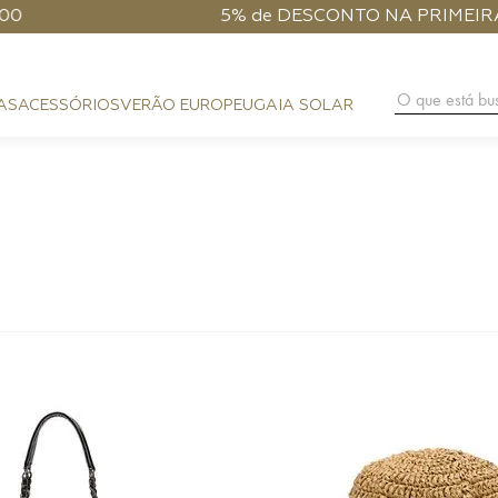
5% de DESCONTO NA PRIMEIRA COMPRA
O que está 
AS
ACESSÓRIOS
VERÃO EUROPEU
GAIA SOLAR
BAG CHARM
COURO
FESTA
CLUTCH
PHONE POUCH
HANDMA
PRAIA
BAGUETE
CARTEIRA
DIA A DIA
HOBO
ALÇAS
NOITE
SHOULDER BAG
PHONE CASE
FLAP
LENÇO
CROSSBODY
CINTOS
TOP HANDLE
BUCKET
TRUNK
ESFERA
TOTE BAG
MÁXI SHOPPER