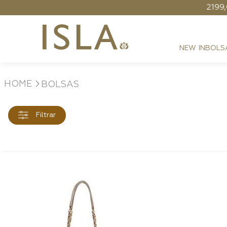
Grátis - Nas compras acima de R$ 2199,00
NEW IN
BOLS
BOLSAS
FESTAS
RESORT
DIA A DIA
Filtrar
BEST SELLER
NOITE
ATHLEISURE
SIRENA MONOGRAMA