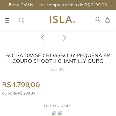
Frete Grátis - Nas compras acima de R$ 2.199,00
BOLSA DAYSE CROSSBODY PEQUENA EM
COURO SMOOTH CHANTILLY OURO
:
1887
R$
1
.
799
,
00
6
R$
299
,
83