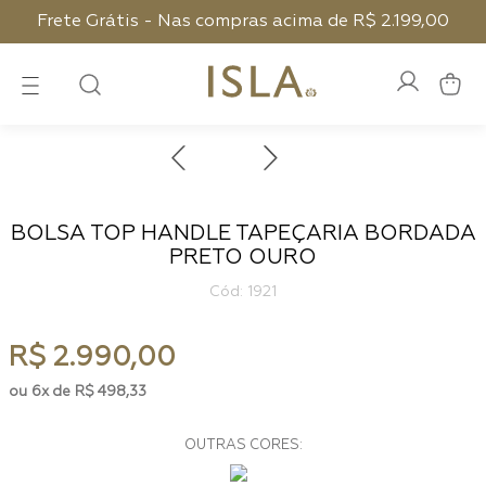
Frete Grátis - Nas compras acima de R$ 2.199,00
BOLSA TOP HANDLE TAPEÇARIA BORDADA
PRETO OURO
:
1921
R$
2
.
990
,
00
6
R$
498
,
33