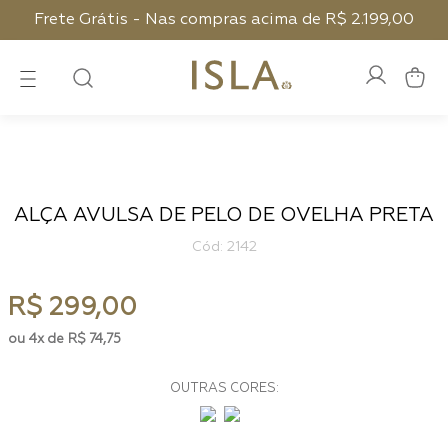
Frete Grátis - Nas compras acima de R$ 2.199,00
ALÇA AVULSA DE PELO DE OVELHA PRETA
:
2142
R$
299
,
00
4
R$
74
,
75