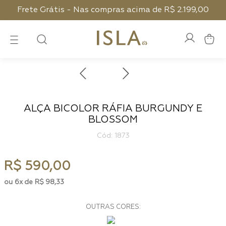
Frete Grátis - Nas compras acima de R$ 2.199,00
ALÇA BICOLOR RÁFIA BURGUNDY E
BLOSSOM
:
1873
R$
590
,
00
6
R$
98
,
33