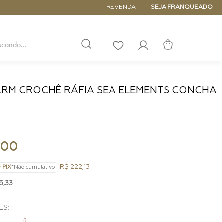
5% de DESCONTO NA PRIMEIRA COM
REVENDA
SEJA FRANQUEADO
buscando...
LISTA
DE
DESEJOS
RM CROCHÊ RÁFIA SEA ELEMENTS CONCHA
NANO
DE
PEQUENA
MÉDIA
GRANDE
00
R$ 222,13
 PIX
*Não cumulativo
6
,
33