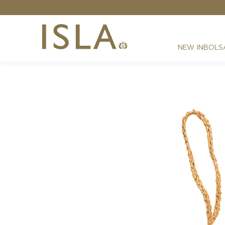
NEW IN
BOLS
FESTAS
RESORT
DIA A DIA
BEST SELLER
NOITE
ATHLEISURE
SIRENA MONOGRAMA