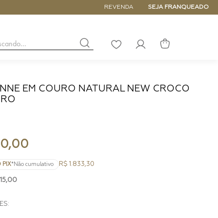
5% de DESCONTO NA PRIMEIRA COM
REVENDA
SEJA FRANQUEADO
buscando...
LISTA
DE
DESEJOS
ANNE EM COURO NATURAL NEW CROCO
URO
NANO
DE
PEQUENA
MÉDIA
GRANDE
90
,
00
R$ 1.833,30
 PIX
*Não cumulativo
15
,
00