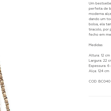
Um bestseller
perfeita de 
moderna alça
dando um toq
bolsa, ela t
tiracolo, por
fecho em met
Medidas:
Altura: 12 cm
Largura: 22 
Espessura: 6
Alça: 124 cm
COD: BC040