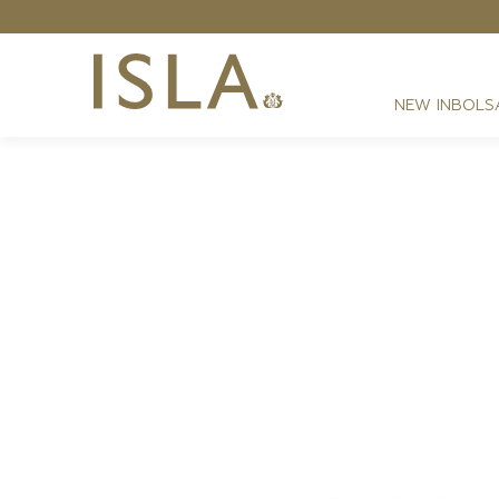
NEW IN
BOLS
FESTAS
RESORT
DIA A DIA
BEST SELLER
NOITE
ATHLEISURE
SIRENA MONOGRAMA