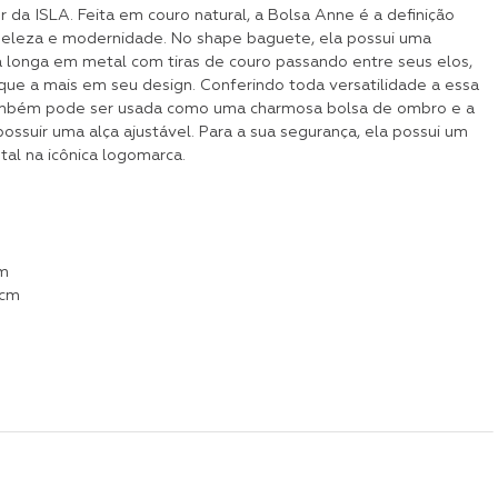
 da ISLA. Feita em couro natural, a Bolsa Anne é a definição
beleza e modernidade. No shape baguete, ela possui uma
 longa em metal com tiras de couro passando entre seus elos,
ue a mais em seu design. Conferindo toda versatilidade a essa
ambém pode ser usada como uma charmosa bolsa de ombro e a
 possuir uma alça ajustável. Para a sua segurança, ela possui um
al na icônica logomarca.
cm
 cm