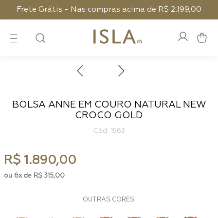
Frete Grátis - Nas compras acima de R$ 2.199,00
BOLSA ANNE EM COURO NATURAL NEW
CROCO GOLD
:
1563
R$
1
.
890
,
00
6
R$
315
,
00