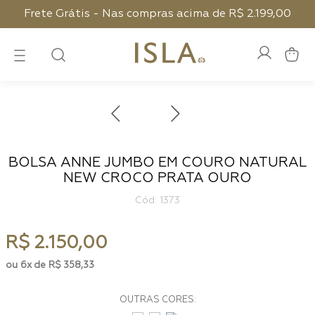
Frete Grátis - Nas compras acima de R$ 2.199,00
BOLSA ANNE JUMBO EM COURO NATURAL
NEW CROCO PRATA OURO
:
1373
R$
2
.
150
,
00
6
R$
358
,
33