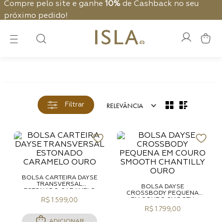
Compre pelo site e ganhe
10%
de Cashback no seu
próximo pedido!
RELEVÂNCIA
Filtrar
BOLSA CARTEIRA DAYSE
TRANSVERSAL
BOLSA DAYSE
ESTONADO CARAMELO
CROSSBODY PEQUENA
OURO
EM COURO SMOOTH
R$ 1.599,00
CHANTILLY OURO
R$ 1.799,00
ADICIONAR