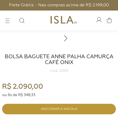
Frete Grátis - Nas compras acima de R$ 2.199,00
BOLSA BAGUETE ANNE PALHA CAMURÇA
CAFÉ ONIX
:
2053
R$
2
.
090
,
00
6
R$
348
,
33
ADICIONAR À SACOLA