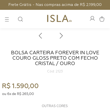
Frete Grátis - Nas compras acima de R$ 2.199,00
BOLSA CARTEIRA FOREVER IN LOVE
COURO GLOSS PRETO COM FECHO
CRISTAL / OURO
:
2123
R$
1
.
590
,
00
6
R$
265
,
00