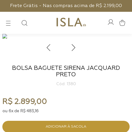
Frete Grátis - Nas compras acima de R$ 2.199,00
BOLSA BAGUETE SIRENA JACQUARD
PRETO
:
1380
R$
2
.
899
,
00
6
R$
483
,
16
ADICIONAR À SACOLA