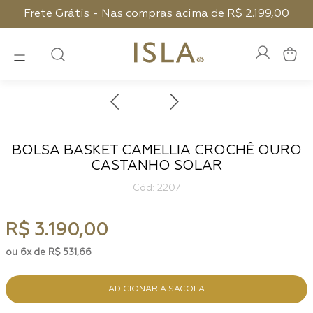
Frete Grátis - Nas compras acima de R$ 2.199,00
BOLSA BASKET CAMELLIA CROCHÊ OURO
CASTANHO SOLAR
:
2207
R$
3
.
190
,
00
6
R$
531
,
66
ADICIONAR À SACOLA