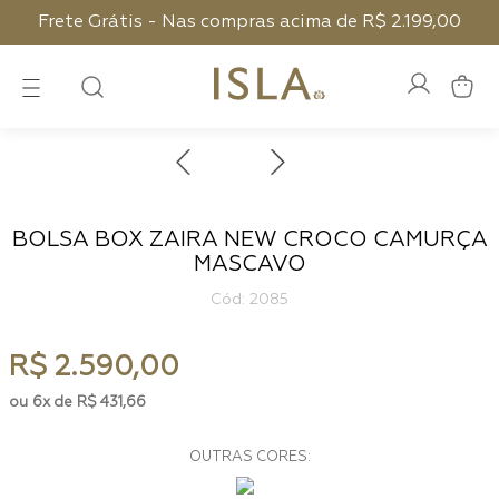
Frete Grátis - Nas compras acima de R$ 2.199,00
BOLSA BOX ZAIRA NEW CROCO CAMURÇA
MASCAVO
:
2085
R$
2
.
590
,
00
6
R$
431
,
66