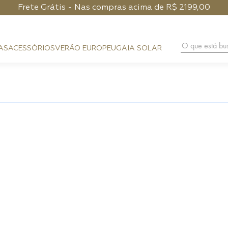
Frete Grátis - Nas compras acima de R$ 2199,00
O que está 
AS
ACESSÓRIOS
VERÃO EUROPEU
GAIA SOLAR
BAG CHARM
COURO
FESTA
CLUTCH
PHONE POUCH
HANDMA
PRAIA
BAGUETE
CARTEIRA
DIA A DIA
HOBO
ALÇAS
NOITE
SHOULDER BAG
PHONE CASE
FLAP
LENÇO
CROSSBODY
CINTOS
TOP HANDLE
BUCKET
TRUNK
ESFERA
TOTE BAG
MÁXI SHOPPER