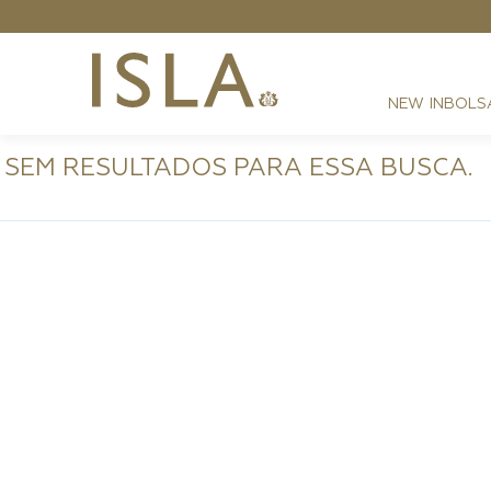
NEW IN
BOLS
SEM RESULTADOS PARA ESSA BUSCA.
FESTAS
RESORT
DIA A DIA
BEST SELLER
NOITE
ATHLEISURE
SIRENA MONOGRAMA