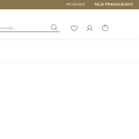
5% de DESCONTO NA PRIMEIRA COM
REVENDA
SEJA FRANQUEADO
buscando...
LISTA
DE
DESEJOS
NANO
DE
PEQUENA
MÉDIA
GRANDE