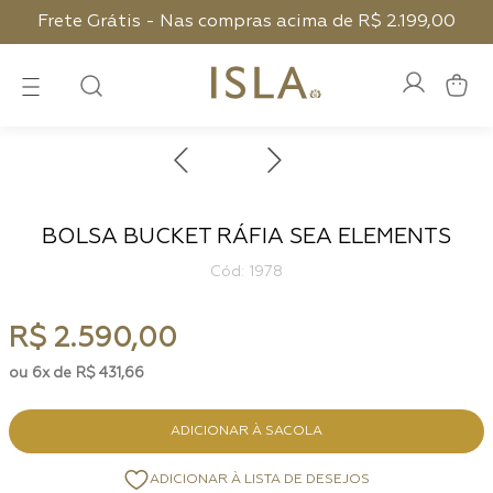
Frete Grátis - Nas compras acima de R$ 2.199,00
BOLSA BUCKET RÁFIA SEA ELEMENTS
:
1978
R$
2
.
590
,
00
6
R$
431
,
66
ADICIONAR À SACOLA