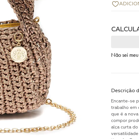
Não sei meu
Descrição 
Encante-se p
trabalho em 
que é a nova
compor produ
alça curta d
versatilidad