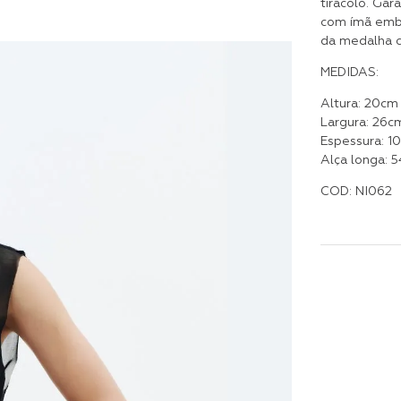
tiracolo. Gar
com ímã embu
da medalha c
MEDIDAS:
Altura: 20cm
Largura: 26c
Espessura: 1
Alça longa: 
COD: NI062