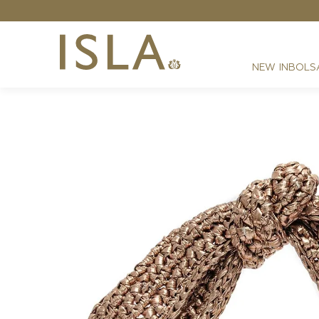
Grátis - Nas compras acima de R$ 2199,00
NEW IN
BOLS
FESTAS
RESORT
DIA A DIA
BEST SELLER
NOITE
ATHLEISURE
SIRENA MONOGRAMA