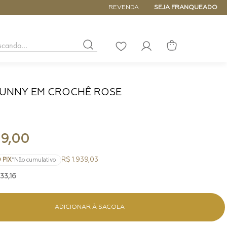
ATÉ 6x SEM JUROS
REVENDA
SEJA FRANQUEADO
buscando...
LISTA
DE
DESEJOS
UNNY EM CROCHÊ ROSE
NANO
DE
PEQUENA
MÉDIA
9
,
00
GRANDE
R$ 1.939,03
 PIX
*Não cumulativo
33
,
16
ADICIONAR À SACOLA