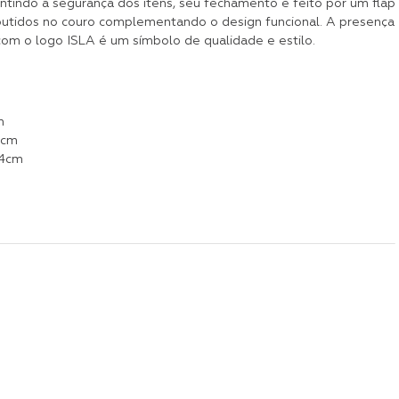
antindo a segurança dos itens, seu fechamento é feito por um flap
tidos no couro complementando o design funcional. A presença
om o logo ISLA é um símbolo de qualidade e estilo.
m
0cm
54cm