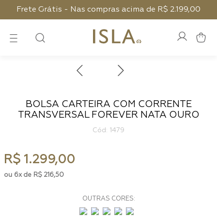
Frete Grátis - Nas compras acima de R$ 2.199,00
BOLSA CARTEIRA COM CORRENTE
TRANSVERSAL FOREVER NATA OURO
:
1479
R$
1
.
299
,
00
6
R$
216
,
50