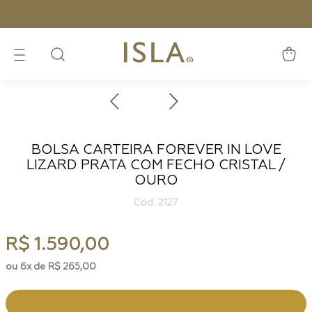
Compre pelo site e ganhe
10%
de Cashback no seu
próximo pedido!
BOLSA CARTEIRA FOREVER IN LOVE
LIZARD PRATA COM FECHO CRISTAL /
OURO
:
2127
R$
1
.
590
,
00
6
R$
265
,
00