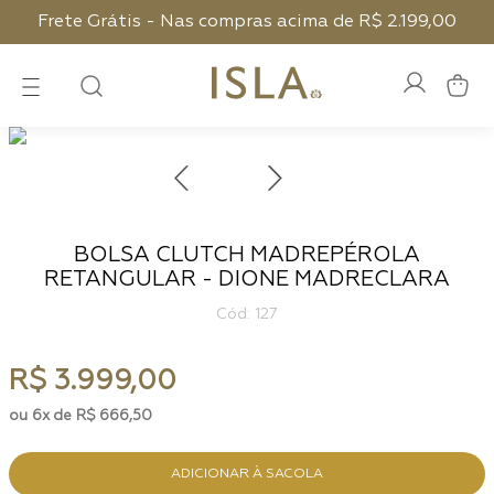
Frete Grátis - Nas compras acima de R$ 2.199,00
BOLSA CLUTCH MADREPÉROLA
RETANGULAR - DIONE MADRECLARA
:
127
R$
3
.
999
,
00
6
R$
666
,
50
ADICIONAR À SACOLA