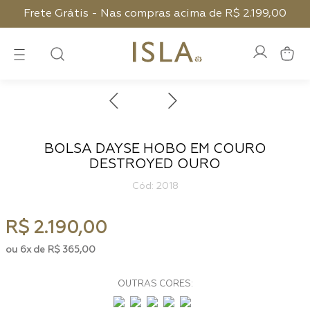
Frete Grátis - Nas compras acima de R$ 2.199,00
BOLSA DAYSE HOBO EM COURO
DESTROYED OURO
:
2018
R$
2
.
190
,
00
6
R$
365
,
00