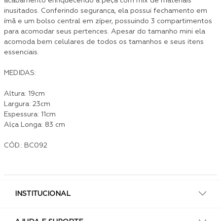
acabamento enriquecendo a peça com mix de materiais
inusitados. Conferindo segurança, ela possui fechamento em
ímã e um bolso central em zíper, possuindo 3 compartimentos
para acomodar seus pertences. Apesar do tamanho mini ela
acomoda bem celulares de todos os tamanhos e seus itens
essenciais.
MEDIDAS:
Altura: 19cm
Largura: 23cm
Espessura: 11cm
Alça Longa: 83 cm
CÓD.: BC092
INSTITUCIONAL