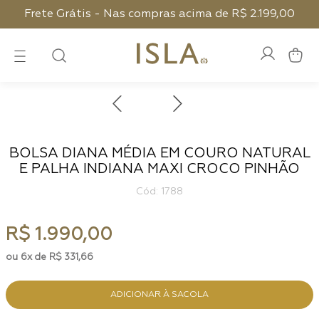
Frete Grátis - Nas compras acima de R$ 2.199,00
BOLSA DIANA MÉDIA EM COURO NATURAL
E PALHA INDIANA MAXI CROCO PINHÃO
:
1788
R$
1
.
990
,
00
6
R$
331
,
66
ADICIONAR À SACOLA