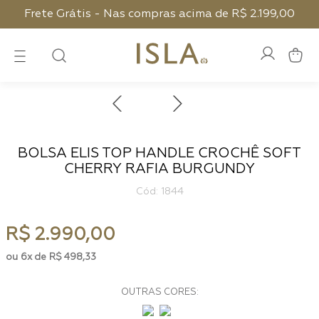
Frete Grátis - Nas compras acima de R$ 2.199,00
BOLSA ELIS TOP HANDLE CROCHÊ SOFT
CHERRY RAFIA BURGUNDY
:
1844
R$
2
.
990
,
00
6
R$
498
,
33