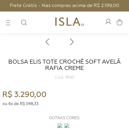
Frete Grátis - Nas compras acima de R$ 2.199,00
BOLSA ELIS TOTE CROCHÊ SOFT AVELÃ
RAFIA CREME
:
1846
R$
3
.
290
,
00
6
R$
548
,
33