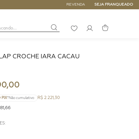
5% de DESCONTO NA PRIMEIRA COM
REVENDA
SEJA FRANQUEADO
buscando...
LISTA
DE
DESEJOS
LAP CROCHE IARA CACAU
NANO
DE
PEQUENA
MÉDIA
90
,
00
GRANDE
R$ 2.221,30
 PIX
*Não cumulativo
81
,
66