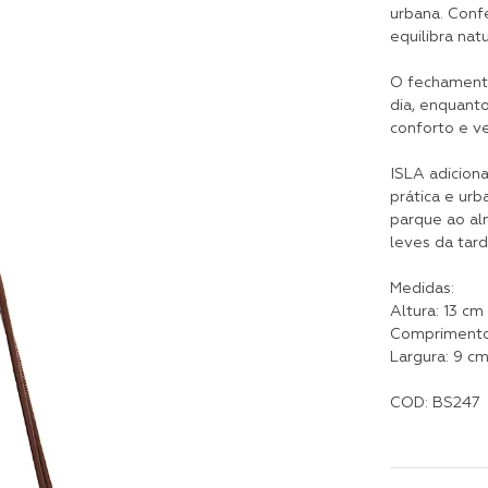
urbana. Conf
equilibra nat
O fechamento
dia, enquanto
conforto e v
ISLA adicion
prática e urb
parque ao al
leves da tard
Medidas:
Altura: 13 cm
Comprimento
Largura: 9 c
COD: BS247