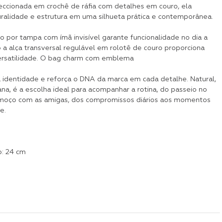
eccionada em crochê de ráfia com detalhes em couro, ela
uralidade e estrutura em uma silhueta prática e contemporânea.
 por tampa com ímã invisível garante funcionalidade no dia a
 a alça transversal regulável em rolotê de couro proporciona
ersatilidade. O bag charm com emblema
a identidade e reforça o DNA da marca em cada detalhe. Natural,
ana, é a escolha ideal para acompanhar a rotina, do passeio no
moço com as amigas, dos compromissos diários aos momentos
e.
: 24 cm
m