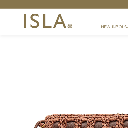
NEW IN
BOLS
FESTAS
RESORT
DIA A DIA
BEST SELLER
NOITE
ATHLEISURE
SIRENA MONOGRAMA