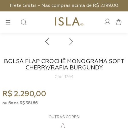
Frete Grátis - Nas compras acima de R$ 2.199,00
BOLSA FLAP CROCHÊ MONOGRAMA SOFT
CHERRY/RAFIA BURGUNDY
:
1764
R$
2
.
290
,
00
6
R$
381
,
66