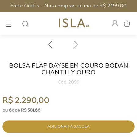
Frete Grátis - Nas compras acima de R$ 2.199,00
BOLSA FLAP DAYSE EM COURO BODAN
CHANTILLY OURO
:
2099
R$
2
.
290
,
00
6
R$
381
,
66
ADICIONAR À SACOLA