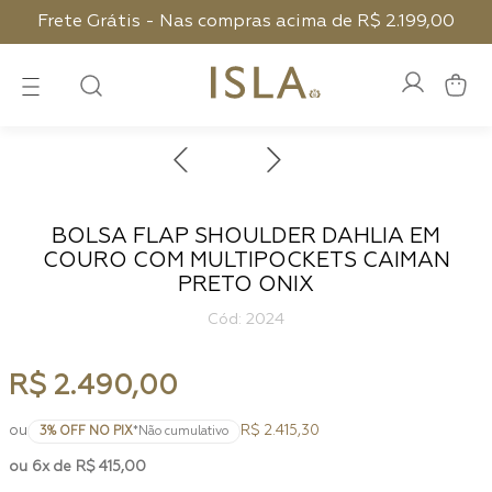
Frete Grátis - Nas compras acima de R$ 2.199,00
BOLSA FLAP SHOULDER DAHLIA EM
COURO COM MULTIPOCKETS CAIMAN
PRETO ONIX
:
2024
R$
2
.
490
,
00
ou
R$ 2.415,30
3
% OFF NO PIX
*Não cumulativo
6
R$
415
,
00