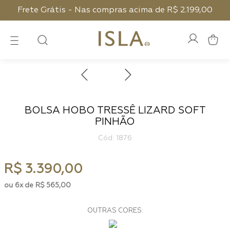
Frete Grátis - Nas compras acima de R$ 2.199,00
BOLSA HOBO TRESSÊ LIZARD SOFT
PINHÃO
:
1876
R$
3
.
390
,
00
6
R$
565
,
00