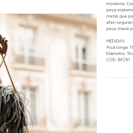
moderna. Com
peça stateme
metal que pe
aferi seguran
peça chave p
MEDIDAS:
Alça longa: 1
Diâmetro: 15
COD: BF291