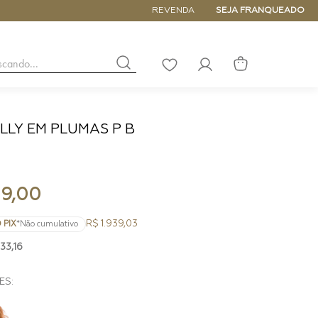
5% de DESCONTO NA PRIMEIRA COM
REVENDA
SEJA FRANQUEADO
buscando...
LISTA
DE
DESEJOS
LLY EM PLUMAS P B
NANO
DE
PEQUENA
MÉDIA
9
,
00
GRANDE
R$ 1.939,03
 PIX
*Não cumulativo
33
,
16