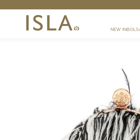
NEW IN
BOLS
FESTAS
RESORT
DIA A DIA
BEST SELLER
NOITE
ATHLEISURE
SIRENA MONOGRAMA