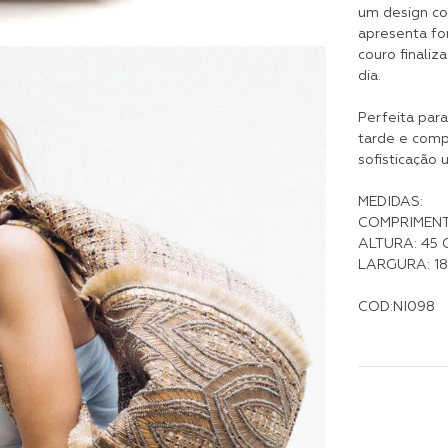
um design c
apresenta fo
couro finaliz
dia.
Perfeita para
tarde e comp
sofisticação 
MEDIDAS:
COMPRIMENT
ALTURA: 45 
LARGURA: 18
COD:NI098