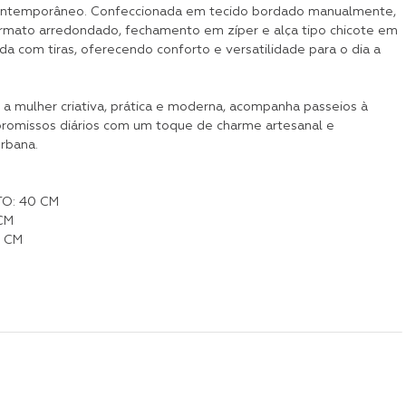
ontemporâneo. Confeccionada em tecido bordado manualmente,
rmato arredondado, fechamento em zíper e alça tipo chicote em
ada com tiras, oferecendo conforto e versatilidade para o dia a
 a mulher criativa, prática e moderna, acompanha passeios à
romissos diários com um toque de charme artesanal e
urbana.
O: 40 CM
CM
 CM