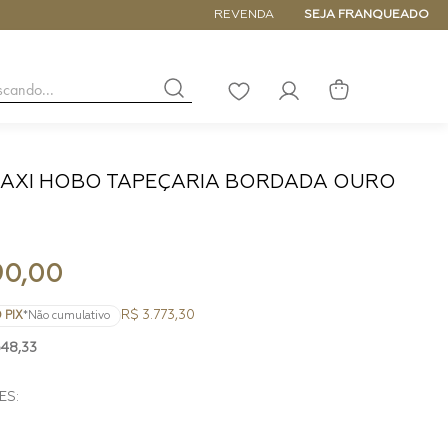
ATÉ 6x SEM JUROS
REVENDA
SEJA FRANQUEADO
buscando...
LISTA
DE
DESEJOS
AXI HOBO TAPEÇARIA BORDADA OURO
NANO
DE
PEQUENA
MÉDIA
90
,
00
GRANDE
R$ 3.773,30
 PIX
*Não cumulativo
648
,
33