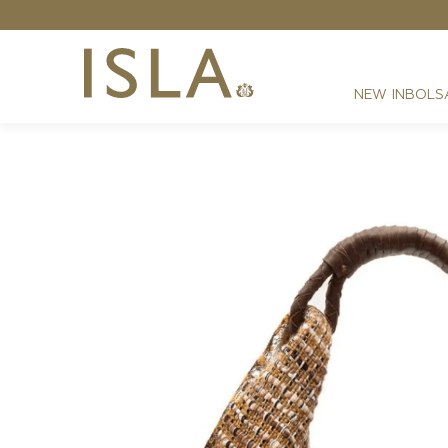
Grátis - Nas compras acima de R$ 2199,00
NEW IN
BOLS
FESTAS
RESORT
DIA A DIA
BEST SELLER
NOITE
ATHLEISURE
SIRENA MONOGRAMA