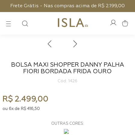
Frete Grátis - Nas compras acima de R$ 2.199,00
BOLSA MAXI SHOPPER DANNY PALHA
FIORI BORDADA FRIDA OURO
:
1426
R$
2
.
499
,
00
6
R$
416
,
50