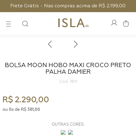
Frete Grátis - Nas compras acima de R$ 2.199,00
BOLSA MOON HOBO MAXI CROCO PRETO
PALHA DAMIER
:
1811
R$
2
.
290
,
00
6
R$
381
,
66