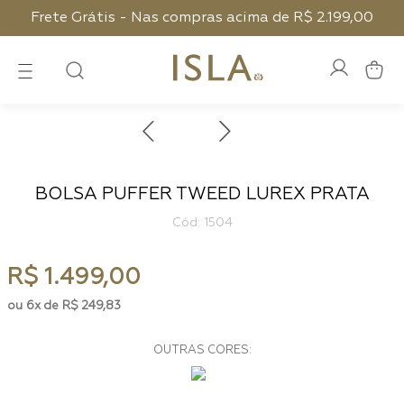
Frete Grátis - Nas compras acima de R$ 2.199,00
BOLSA PUFFER TWEED LUREX PRATA
:
1504
R$
1
.
499
,
00
6
R$
249
,
83