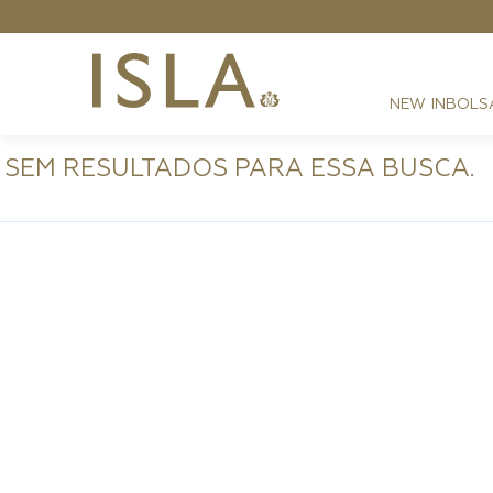
NEW IN
BOLS
SEM RESULTADOS PARA ESSA BUSCA.
FESTAS
RESORT
DIA A DIA
BEST SELLER
NOITE
ATHLEISURE
SIRENA MONOGRAMA