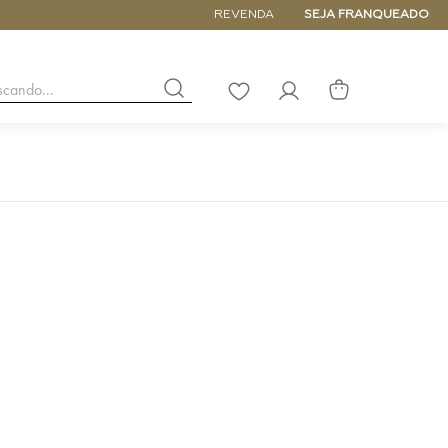
5% de DESCONTO NA PRIMEIRA COM
REVENDA
SEJA FRANQUEADO
buscando...
LISTA
DE
DESEJOS
NANO
DE
PEQUENA
MÉDIA
GRANDE