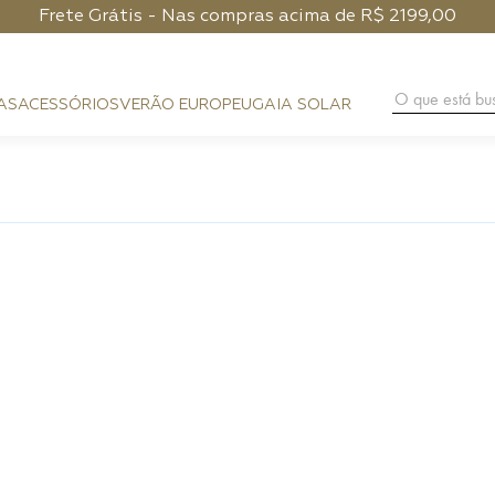
Frete Grátis - Nas compras acima de R$ 2199,00
O que está 
AS
ACESSÓRIOS
VERÃO EUROPEU
GAIA SOLAR
BAG CHARM
COURO
FESTA
CLUTCH
PHONE POUCH
HANDMA
PRAIA
BAGUETE
CARTEIRA
DIA A DIA
HOBO
ALÇAS
NOITE
SHOULDER BAG
PHONE CASE
FLAP
LENÇO
CROSSBODY
CINTOS
TOP HANDLE
BUCKET
TRUNK
ESFERA
TOTE BAG
MÁXI SHOPPER