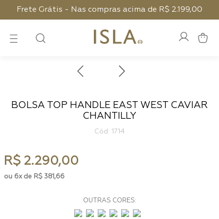
Frete Grátis - Nas compras acima de R$ 2.199,00
BOLSA TOP HANDLE EAST WEST CAVIAR
CHANTILLY
:
1714
R$
2
.
290
,
00
6
R$
381
,
66