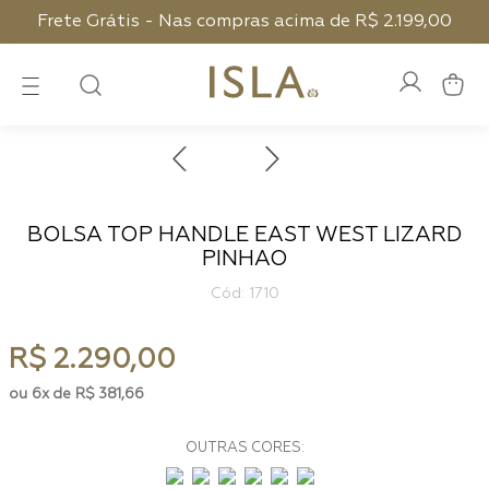
Frete Grátis - Nas compras acima de R$ 2.199,00
BOLSA TOP HANDLE EAST WEST LIZARD
PINHAO
:
1710
R$
2
.
290
,
00
6
R$
381
,
66