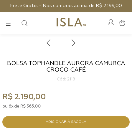
Frete Grátis - Nas compras acima de R$ 2.199,00
BOLSA TOPHANDLE AURORA CAMURÇA
CROCO CAFÉ
:
2118
R$
2
.
190
,
00
6
R$
365
,
00
ADICIONAR À SACOLA