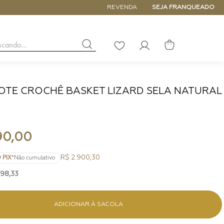
5% de DESCONTO NA PRIMEIRA COM
REVENDA
SEJA FRANQUEADO
buscando...
LISTA
DE
DESEJOS
OTE CROCHÊ BASKET LIZARD SELA NATURAL
NANO
DE
PEQUENA
MÉDIA
90
,
00
GRANDE
R$ 2.900,30
 PIX
*Não cumulativo
498
,
33
ADICIONAR À SACOLA