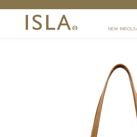
NEW IN
BOLS
FESTAS
RESORT
DIA A DIA
BEST SELLER
NOITE
ATHLEISURE
SIRENA MONOGRAMA