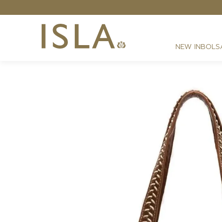
 de DESCONTO NA PRIMEIRA COMPRA
NEW IN
BOLS
FESTAS
RESORT
DIA A DIA
BEST SELLER
NOITE
ATHLEISURE
SIRENA MONOGRAMA