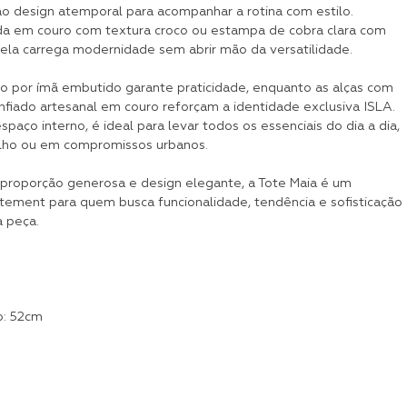
ao design atemporal para acompanhar a rotina com estilo.
a em couro com textura croco ou estampa de cobra clara com
 ela carrega modernidade sem abrir mão da versatilidade.
 por ímã embutido garante praticidade, enquanto as alças com
nfiado artesanal em couro reforçam a identidade exclusiva ISLA.
aço interno, é ideal para levar todos os essenciais do dia a dia,
alho ou em compromissos urbanos.
roporção generosa e design elegante, a Tote Maia é um
atement para quem busca funcionalidade, tendência e sofisticação
 peça.
: 52cm
m