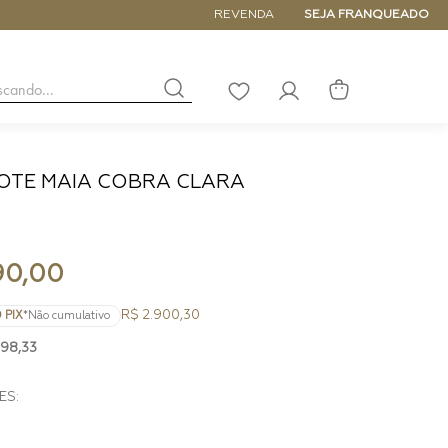
REVENDA
SEJA FRANQUEADO
buscando...
LISTA
DE
DESEJOS
OTE MAIA COBRA CLARA
NANO
DE
PEQUENA
MÉDIA
90
,
00
GRANDE
R$ 2.900,30
 PIX
*Não cumulativo
498
,
33