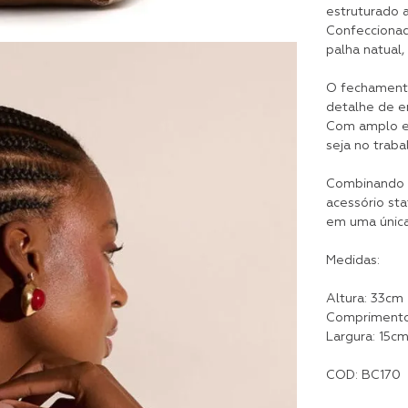
estruturado 
Confeccionad
palha natual,
O fechamento
detalhe de e
Com amplo esp
seja no trab
Combinando p
acessório st
em uma única
Medidas:
Altura: 33cm
Comprimento
Largura: 15c
COD: BC170