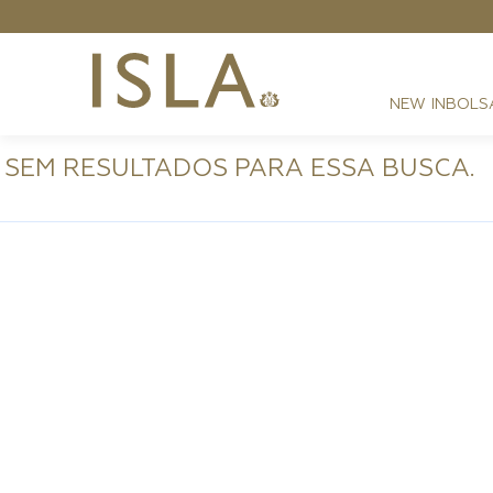
NEW IN
BOLS
SEM RESULTADOS PARA ESSA BUSCA.
FESTAS
RESORT
DIA A DIA
BEST SELLER
NOITE
ATHLEISURE
SIRENA MONOGRAMA