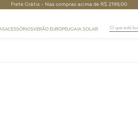
Frete Grátis - Nas compras acima de R$ 2199,00
O que está 
AS
ACESSÓRIOS
VERÃO EUROPEU
GAIA SOLAR
BAG CHARM
COURO
FESTA
CLUTCH
PHONE POUCH
HANDMA
PRAIA
BAGUETE
CARTEIRA
DIA A DIA
HOBO
ALÇAS
NOITE
SHOULDER BAG
PHONE CASE
FLAP
LENÇO
CROSSBODY
CINTOS
TOP HANDLE
BUCKET
TRUNK
ESFERA
TOTE BAG
MÁXI SHOPPER