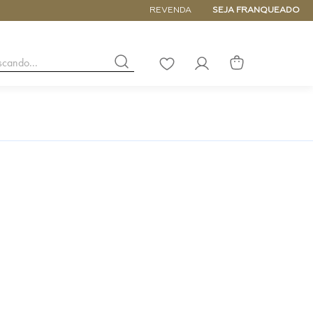
5% de DESCONTO NA PRIMEIRA COM
REVENDA
SEJA FRANQUEADO
buscando...
LISTA
DE
DESEJOS
NANO
DE
PEQUENA
MÉDIA
GRANDE