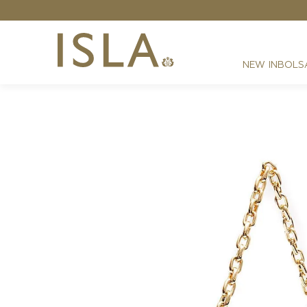
NEW IN
BOLS
FESTAS
RESORT
DIA A DIA
BEST SELLER
NOITE
ATHLEISURE
SIRENA MONOGRAMA