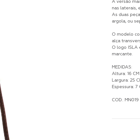
A versão mai
nas laterais
As duas peça
argola, ou s
O modelo con
alça transver
O logo ISLA 
marcante.
MEDIDAS:
Altura: 16 CM
Largura: 25 
Espessura: 7
COD.: MN019