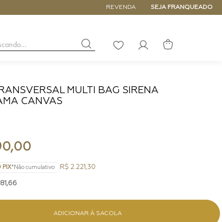
5% de DESCONTO NA PRIMEIRA COM
REVENDA
SEJA FRANQUEADO
buscando...
LISTA
DE
DESEJOS
RANSVERSAL MULTI BAG SIRENA
MA CANVAS
NANO
DE
PEQUENA
MÉDIA
GRANDE
90
,
00
R$ 2.221,30
 PIX
*Não cumulativo
81
,
66
ADICIONAR À SACOLA