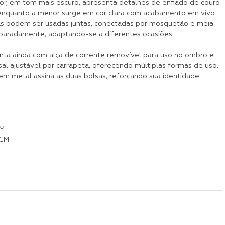
or, em tom mais escuro, apresenta detalhes de enfiado de couro
, enquanto a menor surge em cor clara com acabamento em vivo.
s podem ser usadas juntas, conectadas por mosquetão e meia-
eparadamente, adaptando-se a diferentes ocasiões.
ta ainda com alça de corrente removível para uso no ombro e
sal ajustável por carrapeta, oferecendo múltiplas formas de uso.
em metal assina as duas bolsas, reforçando sua identidade
CM
 CM