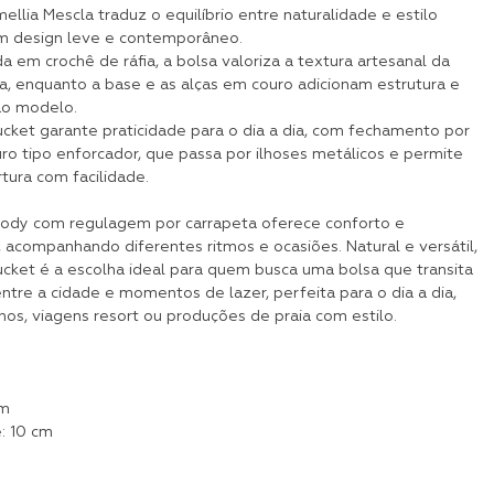
llia Mescla traduz o equilíbrio entre naturalidade e estilo
m design leve e contemporâneo.
 em crochê de ráfia, a bolsa valoriza a textura artesanal da
a, enquanto a base e as alças em couro adicionam estrutura e
 ao modelo.
cket garante praticidade para o dia a dia, com fechamento por
ro tipo enforcador, que passa por ilhoses metálicos e permite
rtura com facilidade.
body com regulagem por carrapeta oferece conforto e
, acompanhando diferentes ritmos e ocasiões. Natural e versátil,
ucket é a escolha ideal para quem busca uma bolsa que transita
tre a cidade e momentos de lazer, perfeita para o dia a dia,
nos, viagens resort ou produções de praia com estilo.
m
cm
: 10 cm