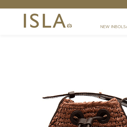
NEW IN
BOLS
FESTAS
RESORT
DIA A DIA
BEST SELLER
NOITE
ATHLEISURE
SIRENA MONOGRAMA