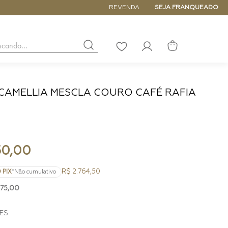
5% de DESCONTO NA PRIMEIRA COM
REVENDA
SEJA FRANQUEADO
buscando...
LISTA
DE
DESEJOS
CAMELLIA MESCLA COURO CAFÉ RAFIA
NANO
DE
PEQUENA
MÉDIA
GRANDE
50
,
00
R$ 2.764,50
 PIX
*Não cumulativo
75
,
00