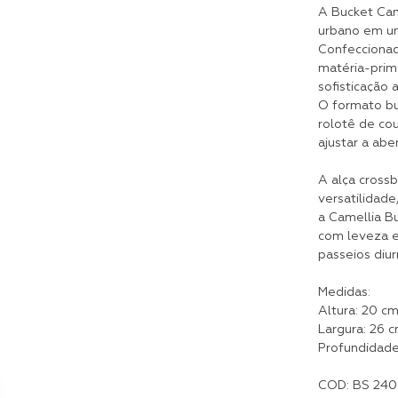
A Bucket Came
urbano em u
Confeccionada
matéria-prim
sofisticação
O formato bu
rolotê de cou
ajustar a abe
A alça cross
versatilidade
a Camellia B
com leveza en
passeios diur
Medidas:
Altura: 20 c
Largura: 26 
Profundidade
COD: BS 240