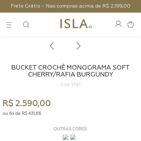
Frete Grátis - Nas compras acima de R$ 2.199,00
BUCKET CROCHÊ MONOGRAMA SOFT
CHERRY/RAFIA BURGUNDY
:
1767
R$
2
.
590
,
00
6
R$
431
,
66