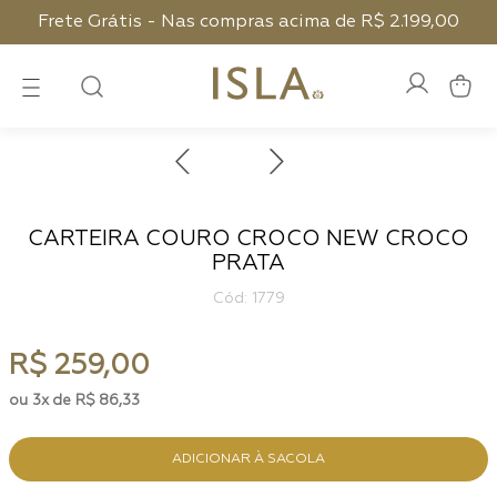
Frete Grátis - Nas compras acima de R$ 2.199,00
CARTEIRA COURO CROCO NEW CROCO
PRATA
:
1779
R$
259
,
00
3
R$
86
,
33
ADICIONAR À SACOLA