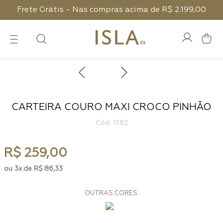
Frete Grátis - Nas compras acima de R$ 2.199,00
CARTEIRA COURO MAXI CROCO PINHÃO
:
1782
R$
259
,
00
3
R$
86
,
33