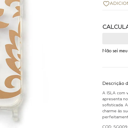
Não sei meu
Descrição 
A ISLA com v
apresenta no
sofisticada. 
charme às su
perfeitament
COD: SG009