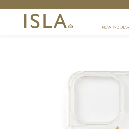
Grátis - Nas compras acima de R$ 2199,00
NEW IN
BOLS
FESTAS
RESORT
DIA A DIA
BEST SELLER
NOITE
ATHLEISURE
SIRENA MONOGRAMA