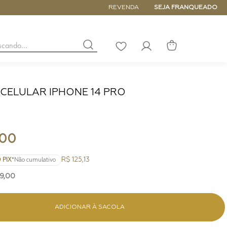
ATÉ 6x SEM JUROS
REVENDA
SEJA FRANQUEADO
buscando...
LISTA
DE
DESEJOS
 CELULAR IPHONE 14 PRO
NANO
DE
PEQUENA
MÉDIA
00
GRANDE
R$ 125,13
 PIX
*Não cumulativo
9
,
00
ADICIONAR À SACOLA