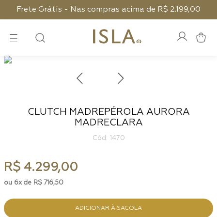
Frete Grátis - Nas compras acima de R$ 2.199,00
CLUTCH MADREPÉROLA AURORA
MADRECLARA
:
1470
R$
4
.
299
,
00
6
R$
716
,
50
ADICIONAR À SACOLA